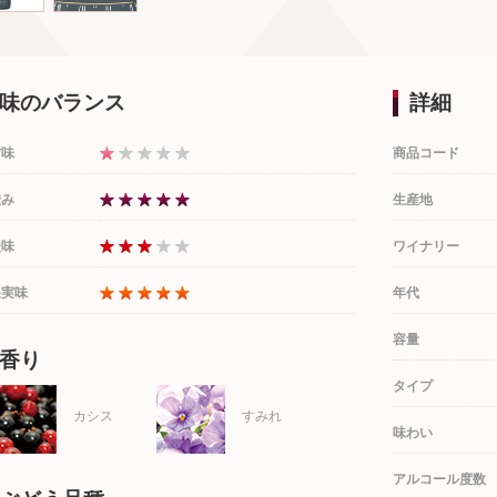
味のバランス
詳細
甘味
商品コード
渋み
生産地
酸味
ワイナリー
果実味
年代
容量
香り
タイプ
カシス
すみれ
味わい
アルコール度数