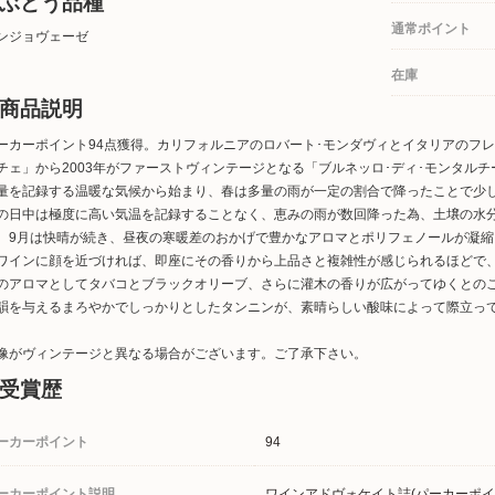
ぶどう品種
通常ポイント
ンジョヴェーゼ
在庫
商品説明
ーカーポイント94点獲得。カリフォルニアのロバート･モンダヴィとイタリアのフ
チェ」から2003年がファーストヴィンテージとなる「ブルネッロ･ディ･モンタルチ
量を記録する温暖な気候から始まり、春は多量の雨が一定の割合で降ったことで少
の日中は極度に高い気温を記録することなく、恵みの雨が数回降った為、土壌の水
。9月は快晴が続き、昼夜の寒暖差のおかげで豊かなアロマとポリフェノールが凝
ワインに顔を近づければ、即座にその香りから上品さと複雑性が感じられるほどで
のアロマとしてタバコとブラックオリーブ、さらに灌木の香りが広がってゆくとの
韻を与えるまろやかでしっかりとしたタンニンが、素晴らしい酸味によって際立っ
像がヴィンテージと異なる場合がございます。ご了承下さい。
受賞歴
ーカーポイント
94
ーカーポイント説明
ワインアドヴォケイト誌(パーカーポイ