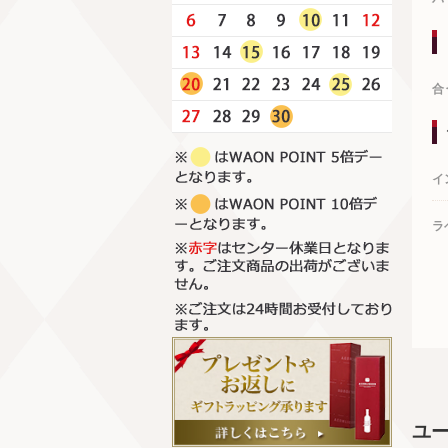
合
イ
ラ
ユ