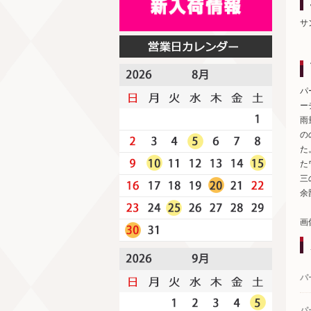
サ
パ
ー
雨
の
た
た
三
余
画
パ
パ