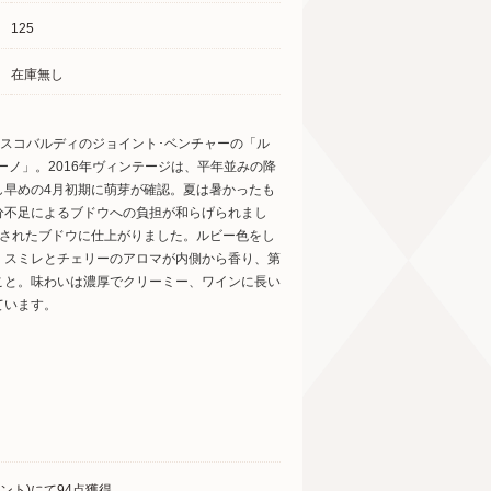
125
在庫無し
レスコバルディのジョイント･ベンチャーの「ル
ーノ」。2016年ヴィンテージは、平年並みの降
し早めの4月初期に萌芽が確認。夏は暑かったも
分不足によるブドウへの負担が和らげられまし
縮されたブドウに仕上がりました。ルビー色をし
、スミレとチェリーのアロマが内側から香り、第
こと。味わいは濃厚でクリーミー、ワインに長い
ています。
ント)にて94点獲得