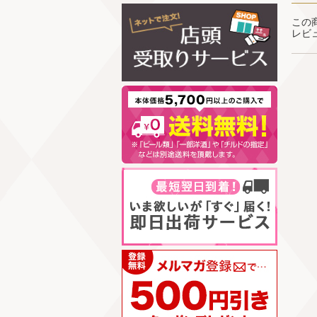
この
レビ