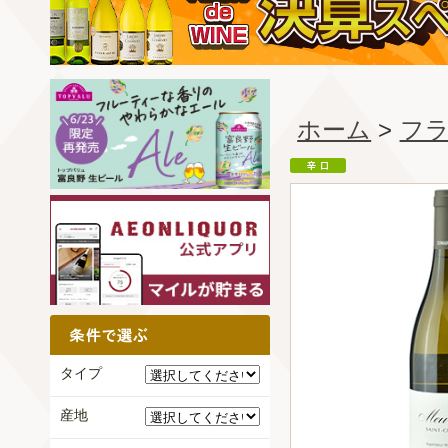
ホーム
>
フ
タイプ
産地