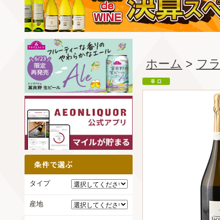
ホーム
>
フ
タイプ
産地