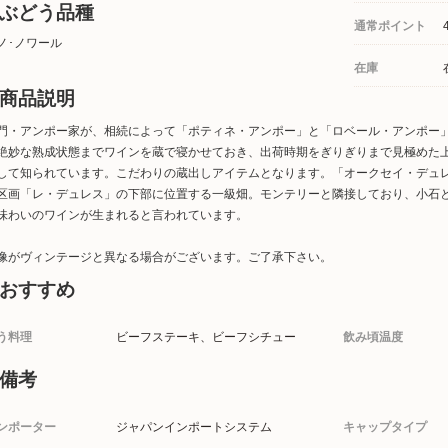
ぶどう品種
通常ポイント
ノ･ノワール
在庫
商品説明
門・アンポー家が、相続によって「ポティネ・アンポー」と「ロベール・アンポー
絶妙な熟成状態までワインを蔵で寝かせておき、出荷時期をぎりぎりまで見極めた
して知られています。こだわりの蔵出しアイテムとなります。「オークセイ・デュ
区画「レ・デュレス」の下部に位置する一級畑。モンテリーと隣接しており、小石
味わいのワインが生まれると言われています。
像がヴィンテージと異なる場合がございます。ご了承下さい。
おすすめ
う料理
ビーフステーキ、ビーフシチュー
飲み頃温度
備考
ンポーター
ジャパンインポートシステム
キャップタイプ