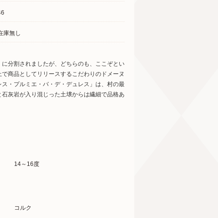
46
在庫無し
」に分割されましたが、どちらのも、ここぞとい
上で商品としてリリースするこだわりのドメーヌ
レス・プルミエ・バ・デ・デュレス」は、村の最
と石灰岩が入り混じった土壌からは繊細で品格あ
14～16度
コルク