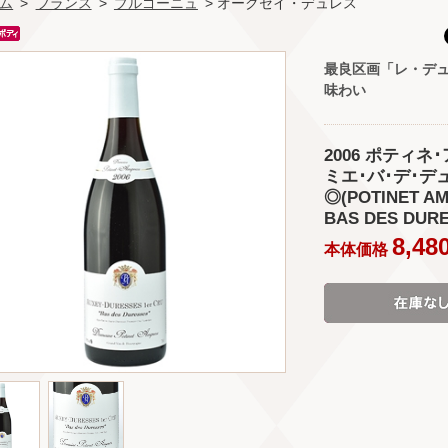
ム
>
フランス
>
ブルゴーニュ
> オークセイ・デュレス
最良区画「レ・デ
味わい
2006 ポティ
ミエ･バ･デ･デ
◎(POTINET A
BAS DES DURE
8,48
本体価格