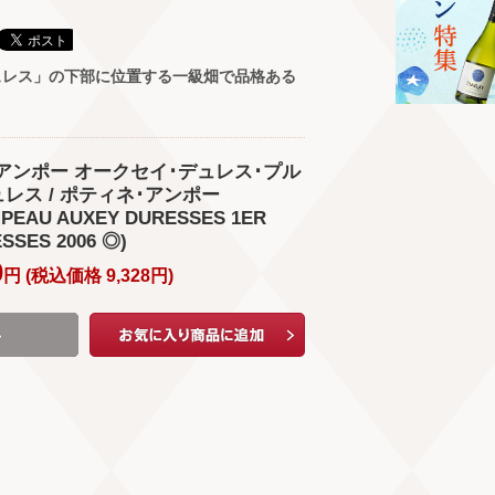
ュレス」の下部に位置する一級畑で品格ある
ネ･アンポー オークセイ･デュレス･プル
ュレス / ポティネ･アンポー
MPEAU AUXEY DURESSES 1ER
SSES 2006 ◎)
0
円 (
税込価格
9,328
円
)