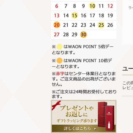
ラ
ユ
この
レビ