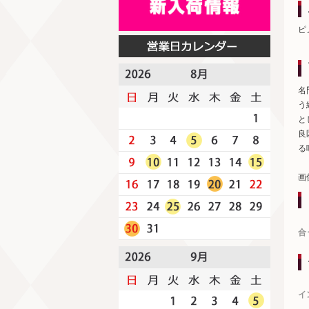
ピ
名
う
と
良
る
画
合
イ