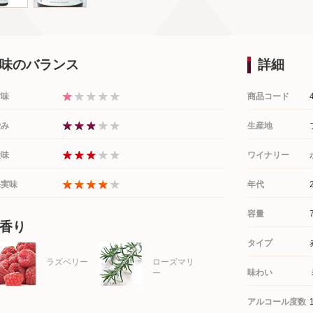
味のバランス
詳細
甘味
商品コード
渋み
生産地
酸味
ワイナリー
果実味
年代
容量
香り
タイプ
ラズベリー
ローズマリ
味わい
ー
アルコール度数