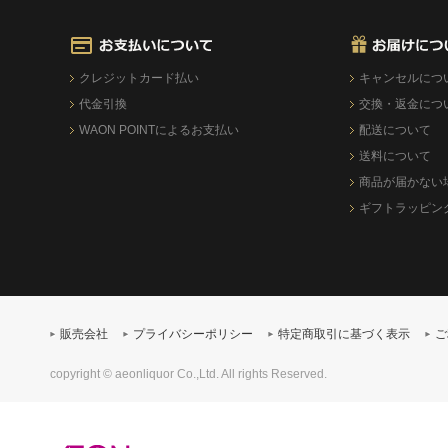
クレジットカード払い
キャンセルにつ
代金引換
交換・返金につ
WAON POINTによるお支払い
配送について
送料について
商品が届かない
ギフトラッピン
販売会社
プライバシーポリシー
特定商取引に基づく表示
ご
copyright © aeonliquor Co.,Ltd. All rights Reserved.