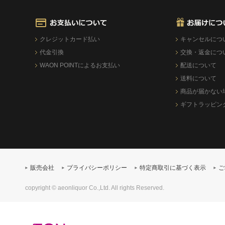
クレジットカード払い
キャンセルにつ
代金引換
交換・返金につ
WAON POINTによるお支払い
配送について
送料について
商品が届かない
ギフトラッピン
販売会社
プライバシーポリシー
特定商取引に基づく表示
ご
copyright © aeonliquor Co.,Ltd. All rights Reserved.