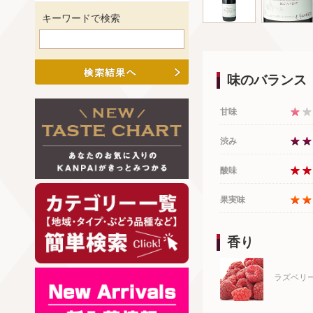
キーワードで検索
味のバランス
甘味
渋み
酸味
果実味
香り
ラズベリ