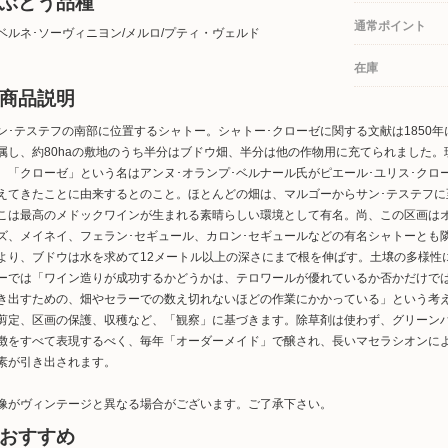
ぶどう品種
通常ポイント
ベルネ･ソーヴィニヨン/メルロ/プティ・ヴェルド
在庫
商品説明
ン･テステフの南部に位置するシャトー。シャトー･クローゼに関する文献は1850
属し、約80haの敷地のうち半分はブドウ畑、半分は他の作物用に充てられました
。「クローゼ」という名はアンヌ･オランプ･ベルナール氏がピエール･ユリス･ク
えてきたことに由来するとのこと。ほとんどの畑は、マルゴーからサン･テステフ
こは最高のメドックワインが生まれる素晴らしい環境として有名。尚、この区画はオ
ズ、メイネイ、フェラン･セギュール、カロン･セギュールなどの有名シャトーとも
より、ブドウは水を求めて12メートル以上の深さにまで根を伸ばす。土壌の多様性
ーでは「ワイン造りが成功するかどうかは、テロワールが優れているか否かだけで
き出すための、畑やセラーでの数え切れないほどの作業にかかっている」という考
剪定、区画の保護、収穫など、「観察」に基づきます。除草剤は使わず、グリーン
徴をすべて表現するべく、毎年「オーダーメイド」で醸され、長いマセラシオンに
素が引き出されます。
像がヴィンテージと異なる場合がございます。ご了承下さい。
おすすめ