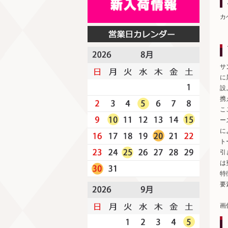
カ
サ
に
設
携
こ
ー
に
ト
引
は
特
要
画