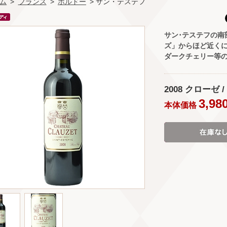
ム
>
フランス
>
ボルドー
> サン・テステフ
サン･テステフの南
ズ」からほど近く
ダークチェリー等
2008 クローゼ 
3,98
本体価格