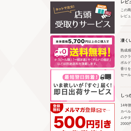
レビ
この商
レビュ
凄く
熟成感
のクラ
ボルド
香りを
セール
しっ
14年
カベル
ムやタ
200