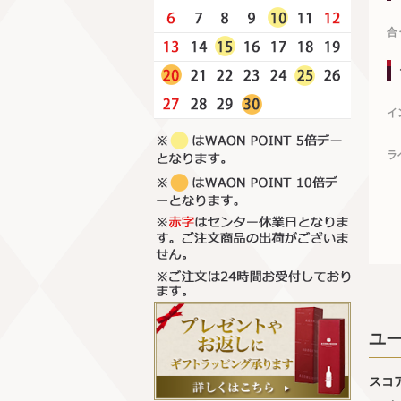
合
イ
ラ
ユ
スコ