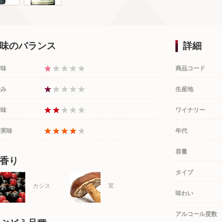
味のバランス
詳細
甘味
商品コード
渋み
生産地
酸味
ワイナリー
果実味
年代
容量
香り
タイプ
カシス
茸
味わい
アルコール度数