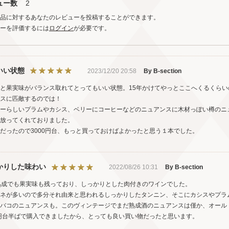
ュー数
2
品に対するあなたのレビューを投稿することができます。
ーを評価するには
ログイン
が必要です。
いい状態
2023/12/20 20:58
By B-section
と果実味がバランス取れてとってもいい状態。15年かけてやっとここへくるくら
スに匹敵するのでは！
ーらしいプラムやカシス、ベリーにコーヒーなどのニュアンスに木材っぽい樽のニ
放ってくれておりました。
だったので3000円台、もっと買っておけばよかったと思う１本でした。
かりした味わい
2022/08/26 10:31
By B-section
熟成でも果実味も残っており、しっかりとした肉付きのワインでした。
ネが多いので多分それ由来と思われるしっかりしたタンニン、そこにカシスやプラ
バコのニュアンスも。このヴィンテージでまだ熟成酒のニュアンスは僅か、オール
0円台半ばで購入できましたから、とっても良い買い物だったと思います。