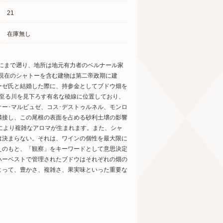
21
在庫無し
年にまで遡り、地所は地元有力者のベルナール家
。現在のシャトーを含む建物は第二帝政期に建
ローゼ氏と結婚した際に、持参金としてブドウ畑を
に至る川を見下ろす有名な稜線に位置しており、
ー･マルビュゼ、コス･デストゥルネル、モンロ
隣接し、この尾根の表面を占める砂利土壌の影響
により複雑なアロマが生まれます。また、シャ
は決まらない。それは、ワインの個性を最大限に
えのもと、「観察」をキーワードとして意思決定
ハーベストで管理されたブドウはそれぞれの畑の
よって、豊かさ、複雑さ、果実味といった重要な