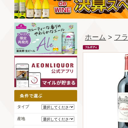
ホーム
>
フ
タイプ
産地