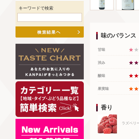
キーワードで検索
味のバランス
甘味
渋み
酸味
果実味
香り
ラズベリ