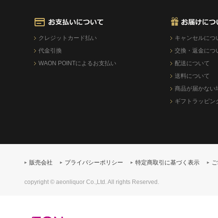
クレジットカード払い
キャンセルにつ
代金引換
交換・返金につ
WAON POINTによるお支払い
配送について
送料について
商品が届かない
ギフトラッピン
販売会社
プライバシーポリシー
特定商取引に基づく表示
ご
copyright © aeonliquor Co.,Ltd. All rights Reserved.