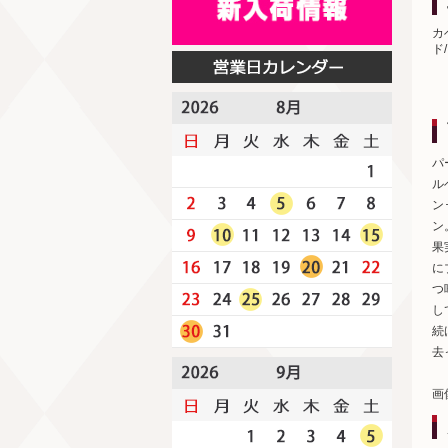
カ
ド
パ
ル
ン
ン
果
に
つ
し
続
去
画