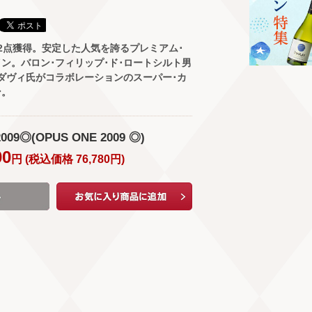
2点獲得。安定した人気を誇るプレミアム･
ン。バロン･フィリップ･ド･ロートシルト男
ダヴィ氏がコラボレーションのスーパー･カ
ン。
9◎(OPUS ONE 2009 ◎)
00
円 (
税込価格
76,780
円
)