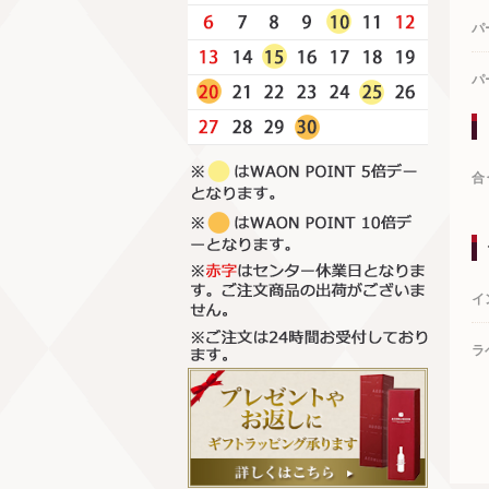
パ
パ
合
イ
ラ