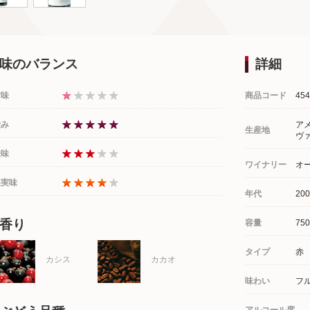
味のバランス
詳細
甘味
商品コード
454
渋み
ア
生産地
ヴ
酸味
ワイナリー
オ
果実味
年代
200
香り
容量
750
タイプ
赤
カシス
カカオ
味わい
フ