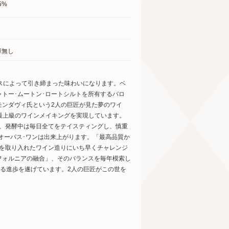
5%
庫無し
スによって引き締まった味わいになります。ベ
トー･ムートン･ロートシルトを所有するバロ
モンダヴィ氏という2人の巨匠が見た夢のワイ
、最上級のワインメイキングを実現しています。
別、発酵中は毎日全てをテイスティングし、慎重
オーパス･ワンは出来上がります。「最高品質か
術を取り入れたワイン造りにいち早くチャレンジ
フォルニアの融合」、そのバランスを毎年模索し
なる進歩を遂げています。2人の巨匠がこの世を