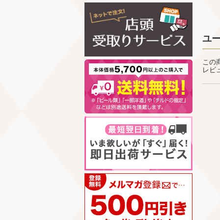
ユ
この
レビ