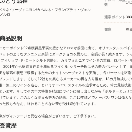
ぶどう品種
アルコール度
14.
数
ベルネ･ソーヴィニヨン/カベルネ・フラン/プティ・ヴェル
/メルロ
通常ポイント
383
在庫
在
商品説明
ーカーポイント92点獲得黒果実の豊かなアロマが前面に出て、オリエンタルスパイ
ベットのようなタンニンと余韻にダークチョコを思わせ、余韻が長く続きます。シャ
･フィリップ･ド･ロートシルト男爵と、カリフォルニアワイン界の重鎮、ロバート･
。 2001年から醸造責任者を務めるマイケル･シラーチ氏はその夢の担い手として
実を最高の状態で収穫するためのナイト･ハーヴェストを実施し、各パーセルを区
ブレンドします。そして12社もの異なるメーカーの樽を入り混ぜ、18カ月熟成して
唯一無二のワインを造る」というオーパス･スタイルを追求するため、常に最新技
ています。そしてその年の特徴を精緻にワインに映し出しながら「ボルドーとカリ
けています。このような弛まぬ努力の結果、ここ10年ほどでオーパス･ワンは偉大
った後も今なお、終わることのない夢が受け継がれています。
像がヴィンテージと異なる場合がございます。ご了承下さい。
受賞歴