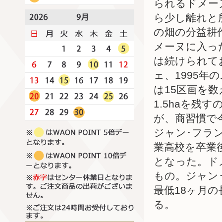
られるドメー
ら少し離れと
の畑の分益耕
メーヌに入っ
は続けられて
ェ、1995
は15区画を数
1.5haを
が、商習慣で
ジャン･フラ
業高校を卒業
となった。ド
もの。ジャン
最低18ヶ月
る。