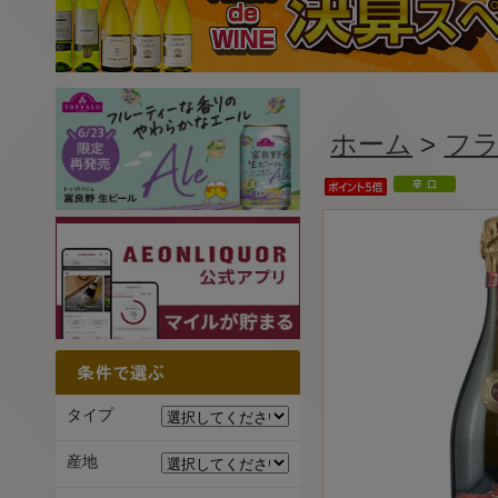
ホーム
>
フ
タイプ
産地