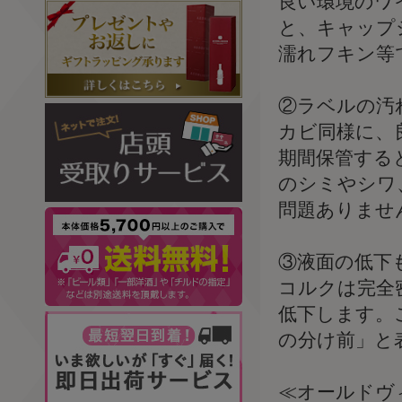
良い環境のワイ
と、キャップ
濡れフキン等
②ラベルの汚
カビ同様に、良
期間保管する
のシミやシワ
問題ありませ
③液面の低下
コルクは完全
低下します。
の分け前」と
≪オールドヴ