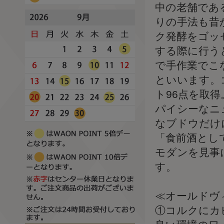
中の老舗であ
りの手法も昔
ク発酵をゴッ
する際に行う
で手作業でこ
といいます。
ト96点を取
パイシーなニ
なブドウだけ
「食前酒とし
モダンを見事
す。
≪オールドヴ
①コルクにカ