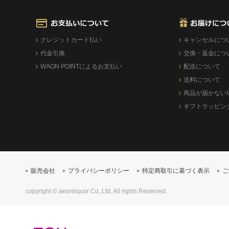
クレジットカード払い
キャンセルにつ
代金引換
交換・返金につ
WAON POINTによるお支払い
配送について
送料について
商品が届かない
ギフトラッピン
販売会社
プライバシーポリシー
特定商取引に基づく表示
ご
copyright © aeonliquor Co.,Ltd. All rights Reserved.