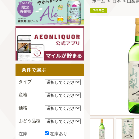
ホーム
>
日本
> 山梨
タイプ
産地
価格
ぶどう品種
在庫
在庫あり