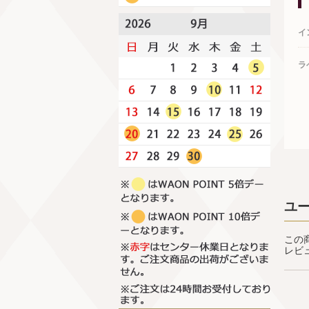
イ
ラ
ユ
この
レビ