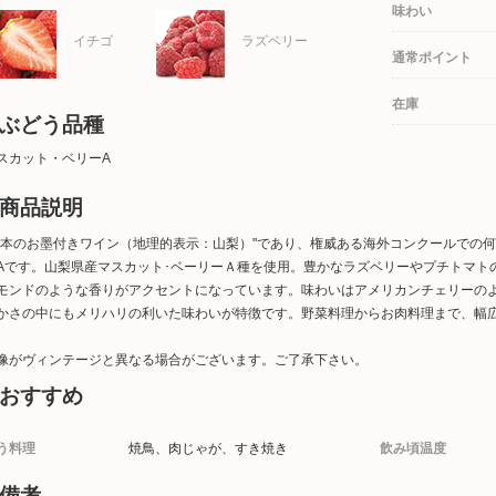
味わい
イチゴ
ラズベリー
通常ポイント
在庫
ぶどう品種
スカット・ベリーA
商品説明
日本のお墨付きワイン（地理的表示：山梨）"であり、権威ある海外コンクールでの
Aです。山梨県産マスカット･ベーリーＡ種を使用。豊かなラズベリーやプチトマト
モンドのような香りがアクセントになっています。味わいはアメリカンチェリーの
かさの中にもメリハリの利いた味わいが特徴です。野菜料理からお肉料理まで、幅
像がヴィンテージと異なる場合がございます。ご了承下さい。
おすすめ
う料理
焼鳥、肉じゃが、すき焼き
飲み頃温度
備考