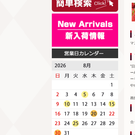
マ
"
ー
ー
や
画
合