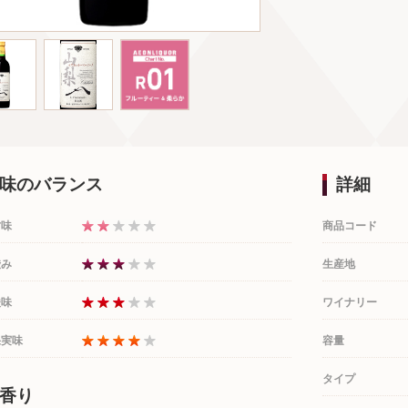
味のバランス
詳細
甘味
商品コード
渋み
生産地
酸味
ワイナリー
果実味
容量
タイプ
香り