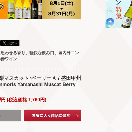
を思わせる香り、軽快な飲み口。国内外コン
の赤ワイン
梨マスカット･ベーリーＡ / 盛田甲州
ris Yamanashi Muscat Berry
0
円 (
税込価格
1,760
円
)