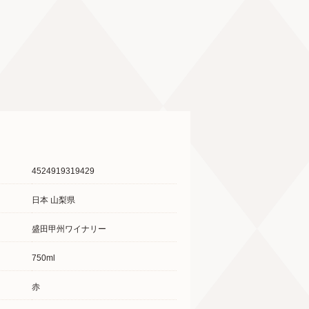
4524919319429
日本 山梨県
盛田甲州ワイナリー
750ml
赤