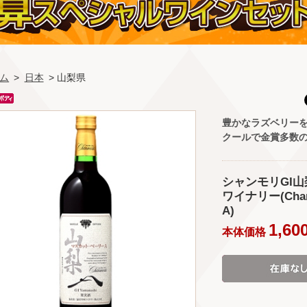
ム
>
日本
> 山梨県
豊かなラズベリー
クールで金賞多数
シャンモリGI山
ワイナリー(Chanmo
A)
1,60
本体価格