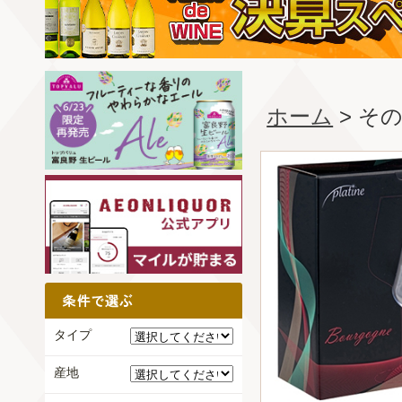
ホーム
> そ
タイプ
産地