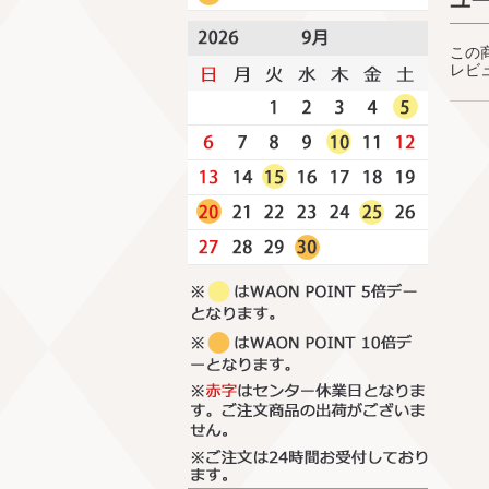
ユ
この
レビ