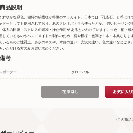
商品説明
く鮮やかな緑色、独特の縞模様が特徴のマラカイト。日本では「孔雀石」と呼ばれて
ャドーとしても使用されており、あのクレオパトラも使ったとか。 強いヒーリング
、体力の回復・ストレスの緩和・浄化作用が あるといわれています。※色・柄・模
用しているものやハンドメイドの製作のため、柄や模様・色調は１本１本異なりま
ているものは性質上、多少のキズや、木目の違い、光沢の違い、色の違いなどござ
みいただける方のみお買い求めください。
備考
ンポーター
グローバル
>この商品