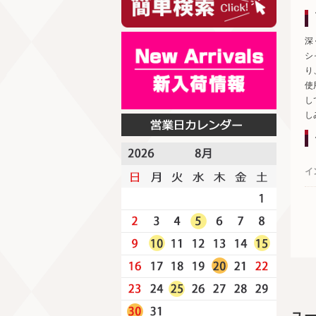
深
シ
り
使
し
し
イ