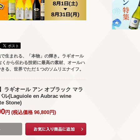
地で生まれる、「本物」の輝き。ラギオール
古くから伝わる技術に最高の素材、オールハ
できる、世界でただ１つのソムリエナイフ。
s】ラギオール アン オブラック マラ
Laguiole en Aubrac wine
te Stone)
00
円 (
税込価格
96,800
円
)