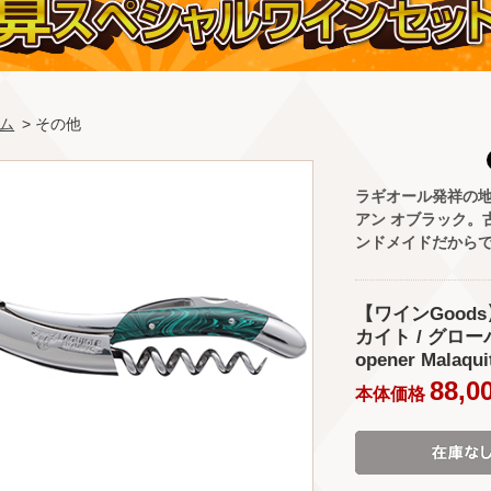
ム
> その他
ラギオール発祥の
アン オブラック。
ンドメイドだから
【ワインGood
カイト / グローバル(
opener Malaqui
88,0
本体価格