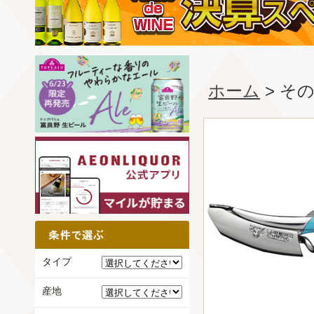
ホーム
> そ
タイプ
産地