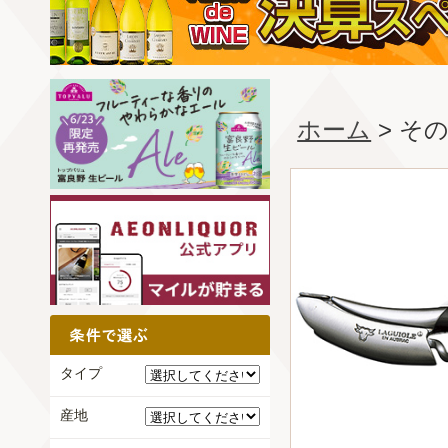
ホーム
> そ
タイプ
産地