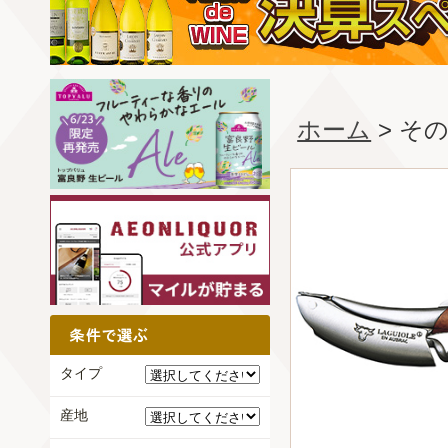
ホーム
> そ
タイプ
産地