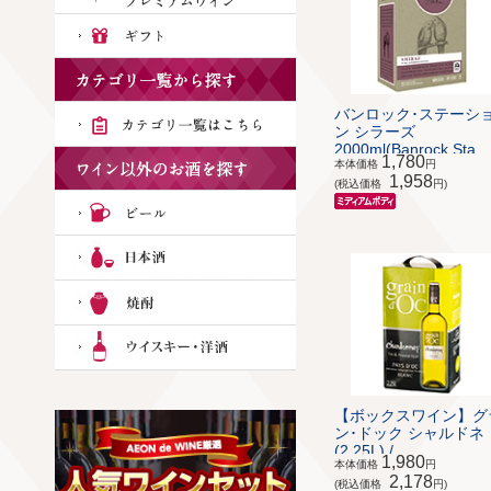
バンロック･ステーシ
ン シラーズ
2000ml(Banrock Sta...
1,780
本体価格
円
1,958
(税込価格
円)
【ボックスワイン】グ
ン･ドック シャルドネ
(2.25L) / ...
1,980
本体価格
円
2,178
(税込価格
円)