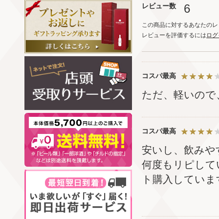
レビュー数
6
この商品に対するあなたのレ
レビューを評価するには
ログ
コスパ最高
ただ、軽いので
コスパ最高
安いし、飲みや
何度もリピして
ト購入していま