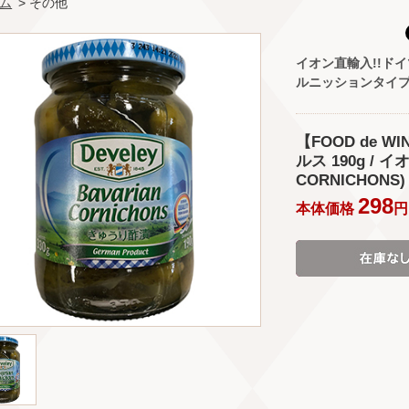
ム
> その他
イオン直輸入!!ド
ルニッションタイ
【FOOD de 
ルス 190g / 
CORNICHONS)
298
本体価格
円 