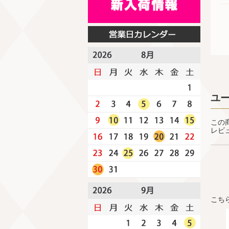
ユ
この
レビ
こち