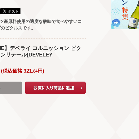
イツ産原料使用の適度な酸味で食べやすいコ
プのピクルスです。
WINE】デベライ コルニッション ピク
イオンリテール(DEVELEY
(
税込価格
321.
円
)
84