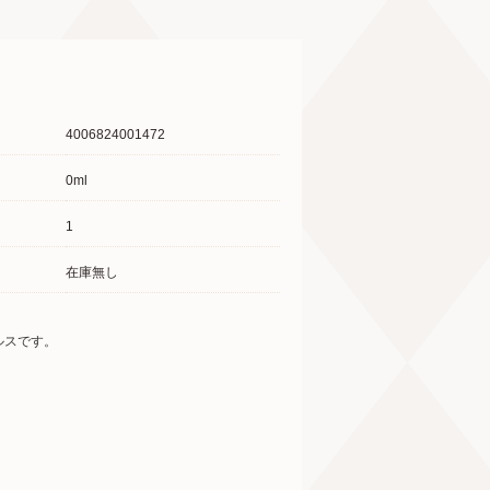
4006824001472
0ml
1
在庫無し
ルスです。