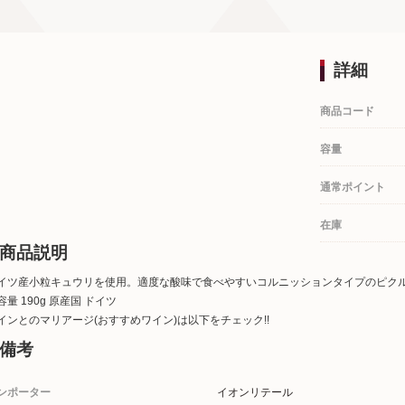
詳細
商品コード
容量
通常ポイント
在庫
商品説明
イツ産小粒キュウリを使用。適度な酸味で食べやすいコルニッションタイプのピク
容量 190g 原産国 ドイツ
インとのマリアージ(おすすめワイン)は以下をチェック!!
備考
ンポーター
イオンリテール