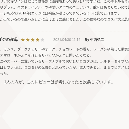
リアの赤ワインは総じて価格割に凝縮感あって美味しいですよね。このボトルもそ
やプラム、そのドライフルーツや甘いタバコのニュアンス。酸味はあまりないので
ージ相応で(2014年)エッジには褐色が混じってきているように見てとれます。
が出ているので生ハムとかに合うように感じました。この価格なのでコスパ大と思
ダジの叔母
2021/04/30 11:16
By 中西弘二
、カシス、ダークチェリーやオーク、チョコレートの香り。レーズンや熟した果実
アマローネかえ？それともリパッソかえ？と問いたくなる。
ニやスーパーに置いているリーズナブルでおいしいロゴダジは、ボルドータイプだ
はヒプノセは、ロゴダジの兄貴分と思っていたが、飲んでみると、まるでヒプノセ
った。
中、1人の方が、このレビューは参考になったと投票しています。