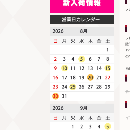
メ
フ
陰
1
の
画
合
イ