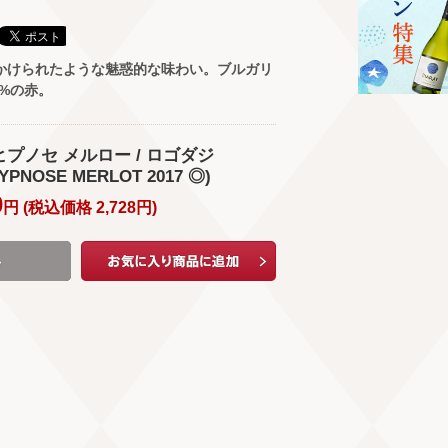
かけられたような魅惑的な味わい。ブルガリ
0%の赤。
 ヒプノセ メルロー / ロゴダジ
YPNOSE MERLOT 2017 ◎)
0
円 (
税込価格
2,728
円
)