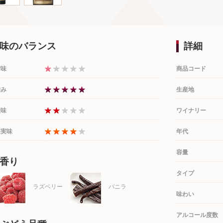
味のバランス
詳細
甘味
商品コード
渋み
生産地
酸味
ワイナリー
果実味
年代
容量
香り
タイプ
ラズベリー
バニラ
味わい
アルコール度数