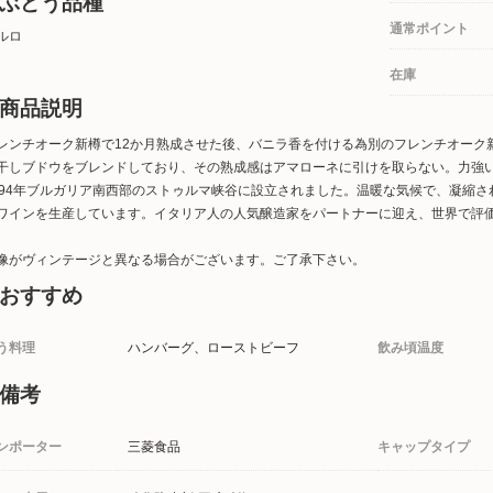
ぶどう品種
通常ポイント
ルロ
在庫
商品説明
レンチオーク新樽で12か月熟成させた後、バニラ香を付ける為別のフレンチオーク
干しブドウをブレンドしており、その熟成感はアマローネに引けを取らない。力強
994年ブルガリア南西部のストゥルマ峡谷に設立されました。温暖な気候で、凝縮
ワインを生産しています。イタリア人の人気醸造家をパートナーに迎え、世界で評
像がヴィンテージと異なる場合がございます。ご了承下さい。
おすすめ
う料理
ハンバーグ、ローストビーフ
飲み頃温度
備考
ンポーター
三菱食品
キャップタイプ