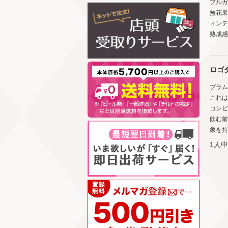
ブルガ
無花果
ィンテ
熟成感
ロゴ
プラム
これは
コンビ
飲む前
象を持
1人