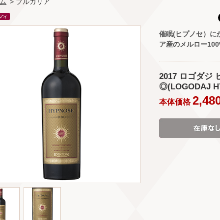
ム
> ブルガリア
催眠(ヒプノセ）に
ア産のメルロー10
2017 ロゴダジ
◎(LOGODAJ H
2,48
本体価格