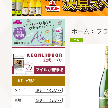
ホーム
>
フ
タイプ
産地