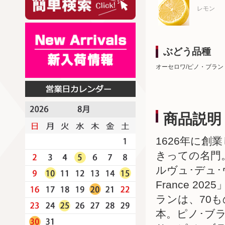
レモン
ぶどう品種
オーセロワ/ピノ・ブラン
商品説明
1626年に創
きっての名門
ルヴュ･デュ･ヴァン
France 
ランは、70
本。ピノ･ブ