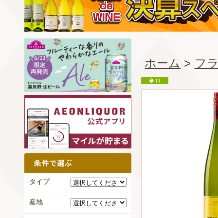
ホーム
>
フ
タイプ
産地