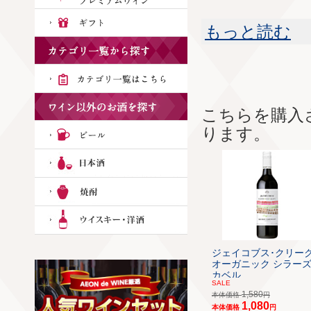
もっと読む
こちらを購入
ります。
ジェイコブス･クリー
オーガニック シラーズ
カベル...
SALE
1,580
本体価格
円
1,080
本体価格
円