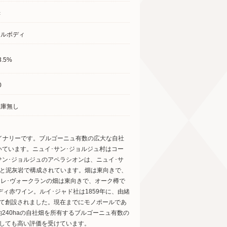
赤
フルボディ
3.5%
0
在庫無し
ワイナリーです。ブルゴーニュ有数の広大な自社
ています。ニュイ･サン･ジョルジュ村はコー
サン･ジョルジュのアペラシオンは、ニュイ･サ
岩と泥灰岩で構成されています。畑は東向きで、
。レ･ヴォークランの畑は東向きで、オーク樽で
ィ赤ワイン。ルイ･ジャド社は1859年に、由緒
って創設されました。現在までにモノポールであ
240haの自社畑を所有するブルゴーニュ有数の
しても高い評価を受けています。