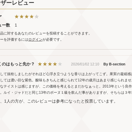
ーザーレビュー
ア
ュー数
1
品に対するあなたのレビューを投稿することができます。
ーを評価するには
ログイン
が必要です。
くのはもっと先か？
2026/01/02 12:10
By B-section
して抜栓しましたがそれほど心浮き立つような香りは上がってこず。果実の凝縮感
しては濃い目な紫色。酸味もきちんと感じられて12年の歳月はあまり感じられま
なテイストは感じますが、この価格を考えるとまだかなぁっと。2013年という良
。ルイ・ジャドだと同じ13年のボーヌ１級を飲んだ事がありますが、そちらは３
中、1人の方が、このレビューは参考になったと投票しています。