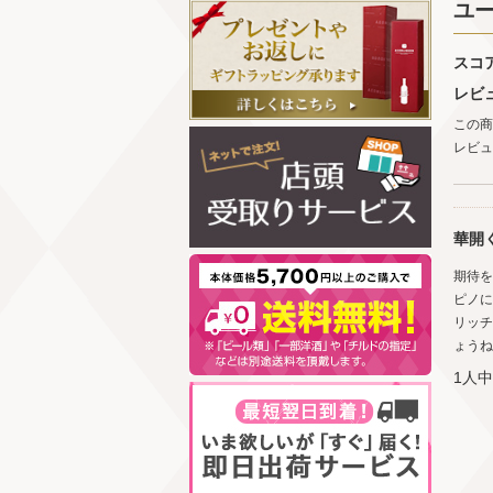
ユ
スコ
レビ
この商
レビュ
華開
期待を
ピノに
リッチ
ょうね
1人