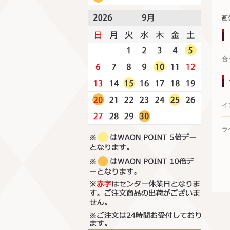
画
合
イ
ラ