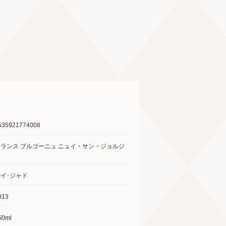
535921774008
フランス ブルゴーニュ ニュイ・サン・ジョルジ
ュ
イ･ジャド
013
50ml