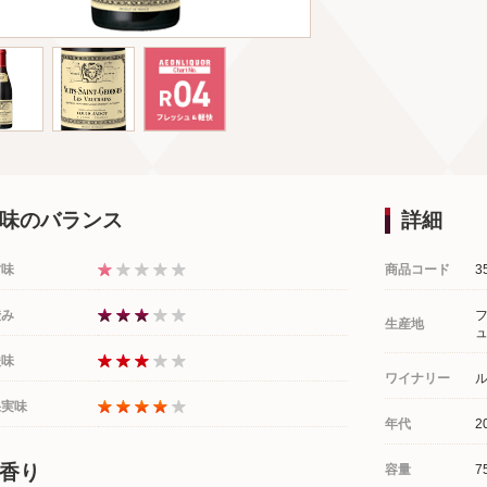
味のバランス
詳細
甘味
商品コード
3
渋み
生産地
酸味
ワイナリー
ル
果実味
年代
2
香り
容量
7