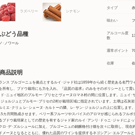
タイプ
ラズベリー
シナモン
味わい
ぶどう品種
アルコール度
1
数
ノ･ノワール
通常ポイント
7
在庫
商品説明
ランス ブルゴーニュを拠点とするルイ･ジャド社は1859年から続く歴史ある名門
を所有し、ブドウ栽培にも力を入れ、『品質の追求』のみをそのポリシーとして貫い
･ド･ニュイ地区のプルモー･プリセとヴォーヌロマネ村の間に位置します。ニュイ･
･ジョルジュとプルモー･プリセの2村が栽培区域に指定されています。土壌は石灰
ルミエ･クリュ レ･シェーヌ･カルトーの隣、レ･サン･ジョルジュの上に位置します
15カ月間熟成させます。ベリー系フルーツやスパイスのアロマが感じられるフルボデ
るブドウ栽培家としての歴史を有するジャド家のルイ･アンリ･ドゥニ･ジャドによ
クロ･デ･ズルシュールに加え、ブルゴーニュの銘醸格付け畑を次々に取得し、現在約
ドメーヌとなるとともに、優れた品質のワインを提供するネゴシアン･エルブールと