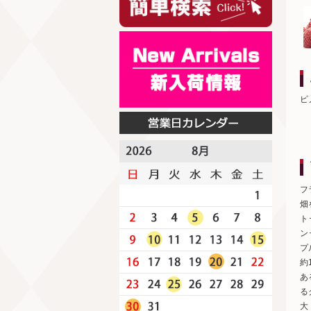
ピ
フ
畑
ト
ン
プ
約
あ
る
大