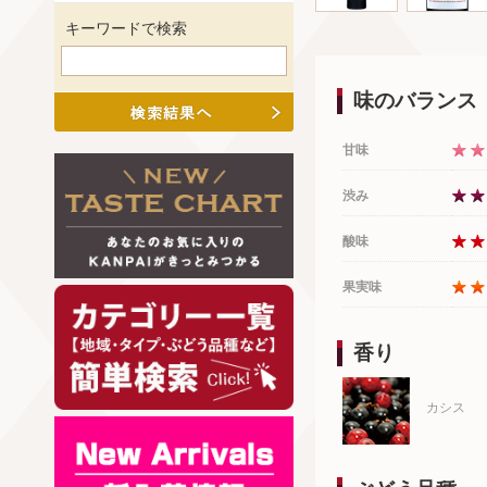
キーワードで検索
味のバランス
甘味
渋み
酸味
果実味
香り
カシス