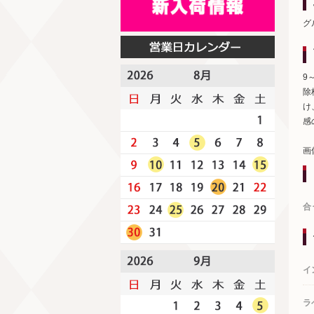
グ
9
除
け
感
画
合
イ
ラ