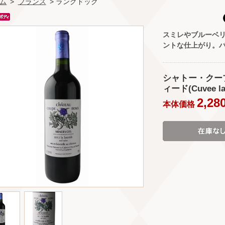
ム
>
フランス
> ラングドック
スミレやブルーベ
ントな仕上がり。
シャトー・クー
ィード(Cuvee la 
2,28
本体価格