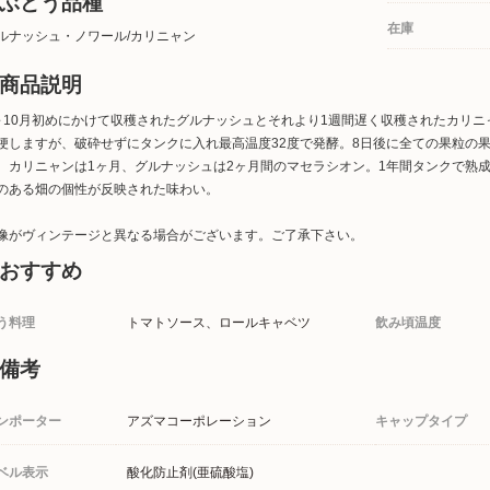
ぶどう品種
在庫
ルナッシュ・ノワール/カリニャン
商品説明
～10月初めにかけて収穫されたグルナッシュとそれより1週間遅く収穫されたカリ
梗しますが、破砕せずにタンクに入れ最高温度32度で発酵。8日後に全ての果粒の
、カリニャンは1ヶ月、グルナッシュは2ヶ月間のマセラシオン。1年間タンクで熟
のある畑の個性が反映された味わい。
像がヴィンテージと異なる場合がございます。ご了承下さい。
おすすめ
う料理
トマトソース、ロールキャベツ
飲み頃温度
備考
ンポーター
アズマコーポレーション
キャップタイプ
ベル表示
酸化防止剤(亜硫酸塩)