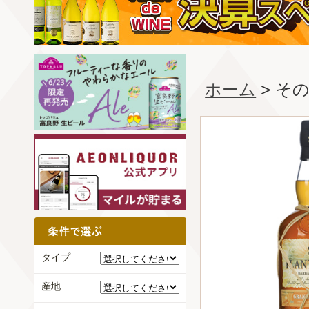
ホーム
> そ
タイプ
産地