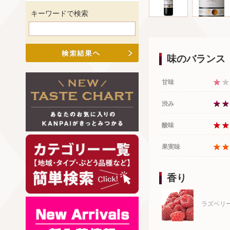
キーワードで検索
味のバランス
甘味
渋み
酸味
果実味
香り
ラズベリ