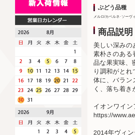
ぶどう品種
メルロ/カベルネ･ソーヴ
商品説明
美しい深みの
素朴さのある
品な果実味、
り調和がとれ
体に、バラン
く、落ち着き
イオンワインア
https://www.a
2014年ヴィ