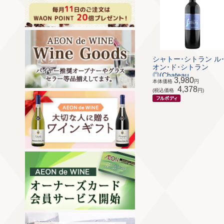
シャトー･シトラン ル
オン･ド･シトラン
◎(Chateau ...
3,980
本体価格
円
4,378
(税込価格
円)