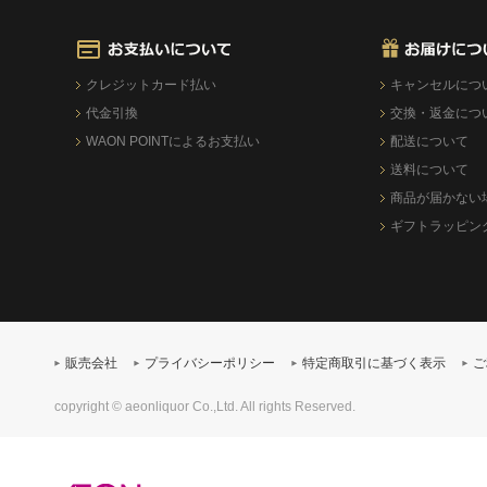
クレジットカード払い
キャンセルにつ
代金引換
交換・返金につ
WAON POINTによるお支払い
配送について
送料について
商品が届かない
ギフトラッピン
販売会社
プライバシーポリシー
特定商取引に基づく表示
ご
copyright © aeonliquor Co.,Ltd. All rights Reserved.