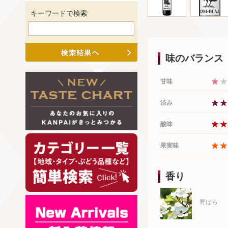
キーワードで検索
味のバランス
甘味
渋み
酸味
果実味
香り
野ばら