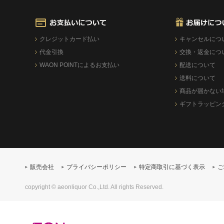
クレジットカード払い
キャンセルにつ
代金引換
交換・返金につ
WAON POINTによるお支払い
配送について
送料について
商品が届かない
ギフトラッピン
販売会社
プライバシーポリシー
特定商取引に基づく表示
ご
copyright © aeonliquor Co.,Ltd. All rights Reserved.