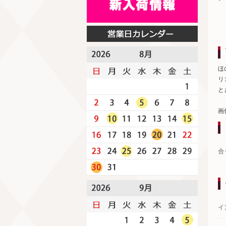
ほ
リ
と
画
合
イ