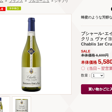
ム
>
フランス
>
ブルゴーニュ
> シャブリ
蜂蜜のような芳醇
ブシャール･エイ
クリュ ヴァイヨン 20
Chablis 1er Cru
SALE
本体価格 6,600円
5,58
本体価格
〇（当日～翌営
数量：