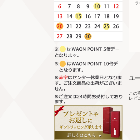
ラ
ユ
この
レビ