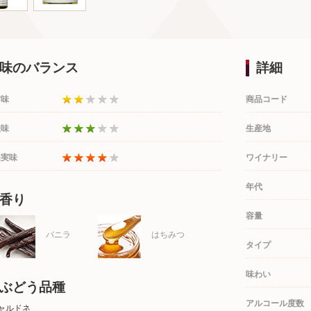
味のバランス
詳細
甘味
商品コード
酸味
生産地
果実味
ワイナリー
年代
香り
容量
バニラ
はちみつ
タイプ
味わい
ぶどう品種
アルコール度数
ャルドネ