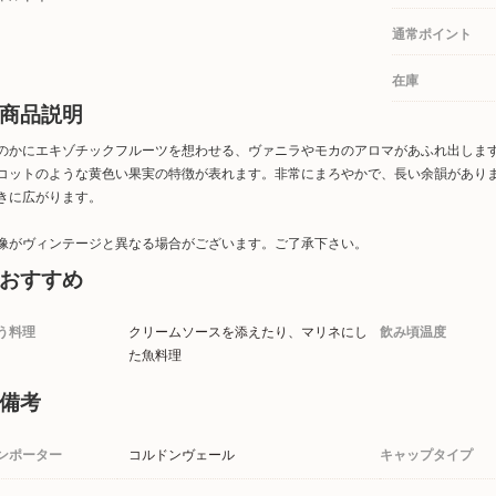
通常ポイント
在庫
商品説明
のかにエキゾチックフルーツを想わせる、ヴァニラやモカのアロマがあふれ出しま
コットのような黄色い果実の特徴が表れます。非常にまろやかで、長い余韻があり
きに広がります。
像がヴィンテージと異なる場合がございます。ご了承下さい。
おすすめ
う料理
クリームソースを添えたり、マリネにし
飲み頃温度
た魚料理
備考
ンポーター
コルドンヴェール
キャップタイプ