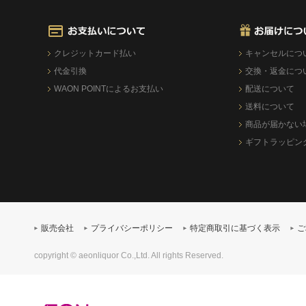
クレジットカード払い
キャンセルにつ
代金引換
交換・返金につ
WAON POINTによるお支払い
配送について
送料について
商品が届かない
ギフトラッピン
販売会社
プライバシーポリシー
特定商取引に基づく表示
ご
copyright © aeonliquor Co.,Ltd. All rights Reserved.