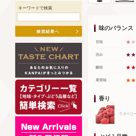
キーワードで検索
味のバランス
甘味
渋み
酸味
果実味
香り
ラズベリ