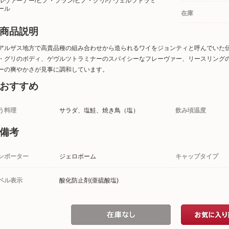
ルヴァーナー/ピノ・ブラン/ピノ・グリ/ゲヴェルツトラミ
ール
在庫
商品説明
アルザス地方で高貴品種の組み合わせから造られるワイをジョンティと呼んでいた
・グリのボディ、ゲヴルツトラミナーのスパイシーなフレーヴァー、リースリング
ーの爽やかさが見事に調和しています。
おすすめ
う料理
サラダ、塩鮭、焼き鳥（塩）
飲み頃温度
備考
ンポーター
ジェロボーム
キャップタイプ
ベル表示
酸化防止剤(亜硫酸塩)