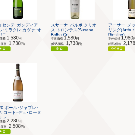
ィセンテ･ガンディア
スサーナ･バルボ クリオ
アーサー･メッ
ル･ミラクレ カヴァ･オ
ス トロンテス(Susana
リング(Arthur 
ニ...
Balbo Cri...
Riesling)
1,580
1,580
1,980
体価格
円
本体価格
円
本体価格
1,738
1,738
2,17
込価格
円)
(税込価格
円)
(税込価格
020 ポール･ジャブレ･
ネ コート･デュ･ローヌ
レ...
2,280
体価格
円
2,508
込価格
円)