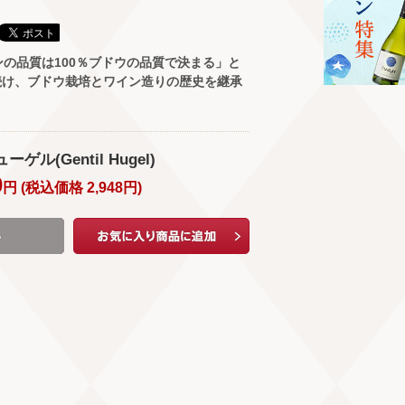
ンの品質は100％ブドウの品質で決まる」と
続け、ブドウ栽培とワイン造りの歴史を継承
ゲル(Gentil Hugel)
0
円 (
税込価格
2,948
円
)