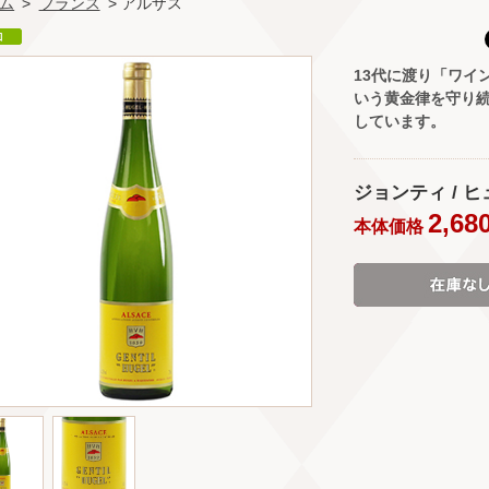
ム
>
フランス
> アルザス
13代に渡り「ワイ
いう黄金律を守り
しています。
ジョンティ / ヒュー
2,68
本体価格