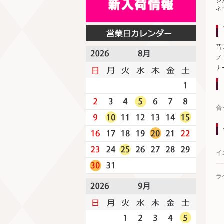
シ
ネ
昔
ノ
ナ
合
イ
ラ