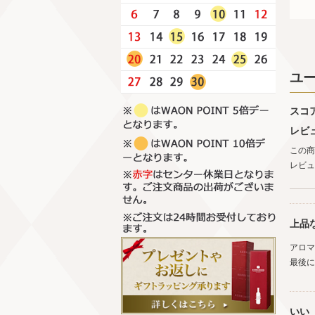
ユ
スコ
レビ
この商
レビュ
上品
アロマ
最後に
いい