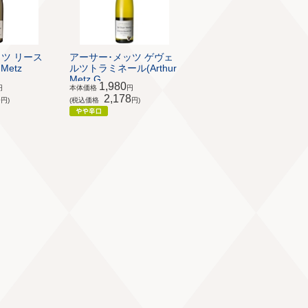
ツ リース
アーサー･メッツ ゲヴェ
Metz
ルツトラミネール(Arthur
Metz G...
1,980
円
本体価格
円
8
2,178
円)
(税込価格
円)