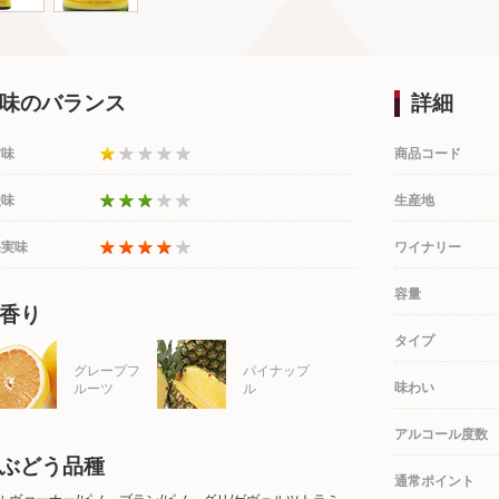
味のバランス
詳細
甘味
商品コード
酸味
生産地
果実味
ワイナリー
容量
香り
タイプ
グレープフ
パイナップ
味わい
ルーツ
ル
アルコール度数
ぶどう品種
通常ポイント