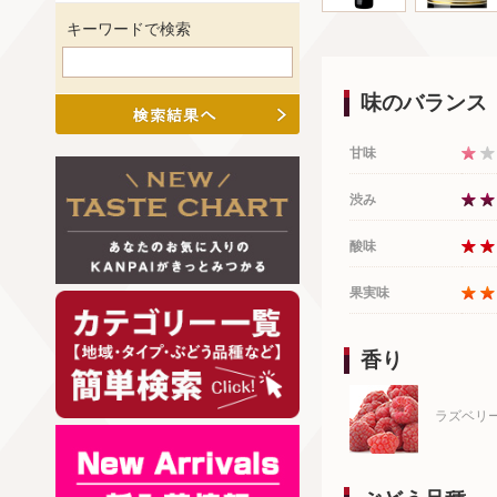
キーワードで検索
味のバランス
甘味
渋み
酸味
果実味
香り
ラズベリ