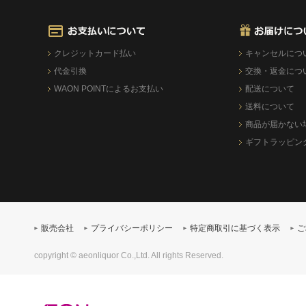
クレジットカード払い
キャンセルにつ
代金引換
交換・返金につ
WAON POINTによるお支払い
配送について
送料について
商品が届かない
ギフトラッピン
販売会社
プライバシーポリシー
特定商取引に基づく表示
ご
copyright © aeonliquor Co.,Ltd. All rights Reserved.