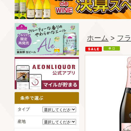
ホーム
>
フ
タイプ
産地