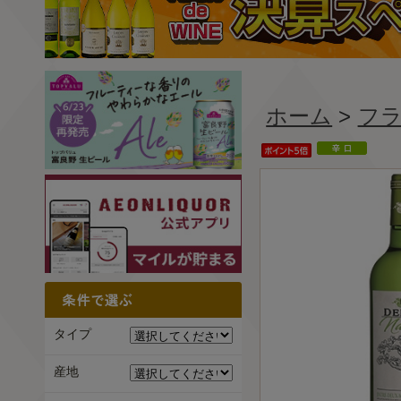
ホーム
>
フ
タイプ
産地