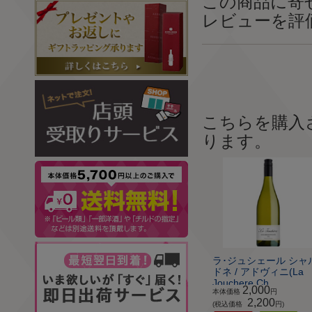
この商品に寄
レビューを評
こちらを購入
ります。
ラ･ジュシェール シャ
ドネ / アドヴィニ(La
Jouchere Ch...
2,000
本体価格
円
2,200
(税込価格
円)