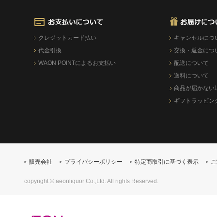
クレジットカード払い
キャンセルにつ
代金引換
交換・返金につ
WAON POINTによるお支払い
配送について
送料について
商品が届かない
ギフトラッピン
販売会社
プライバシーポリシー
特定商取引に基づく表示
ご
copyright © aeonliquor Co.,Ltd. All rights Reserved.