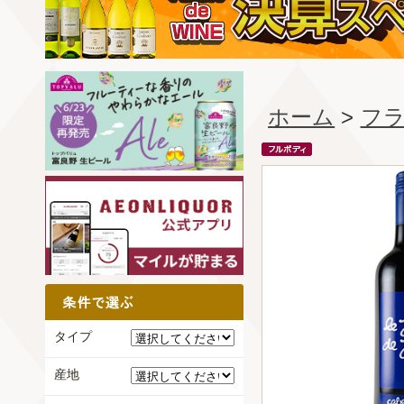
ホーム
>
フ
タイプ
産地