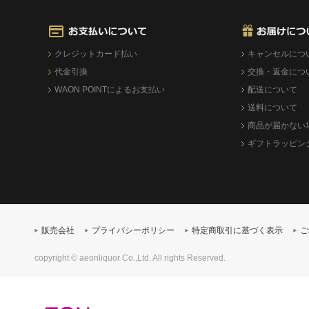
クレジットカード払い
キャンセルにつ
代金引換
交換・返金につ
WAON POINTによるお支払い
配送について
送料について
商品が届かない
ギフトラッピン
販売会社
プライバシーポリシー
特定商取引に基づく表示
ご
copyright © aeonliquor Co.,Ltd. All rights Reserved.