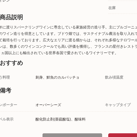
イレン
在庫
商品説明
年に渡りスパークリングワインに専念している家族経営の造り手。主にブルゴーニ
のワイン造りを得意としています。ブドウ畑では、サステイナブル農法を取り入れ
て栽培を行っております。広大なエリアに渡る畑からは、それぞれ多様なテロワー
ンは、数多くのワインコンクールでも高い評価を獲得し、フランスの星付きレスト
０ヵ国以上にも輸出されている世界各国で愛されているワイナリーです。
おすすめ
う料理
刺身、鮮魚のカルパッチョ
飲み頃温度
備考
ンポーター
オーバーシーズ
キャップタイプ
ベル表示
酸化防止剤(亜硫酸塩)、酸味料