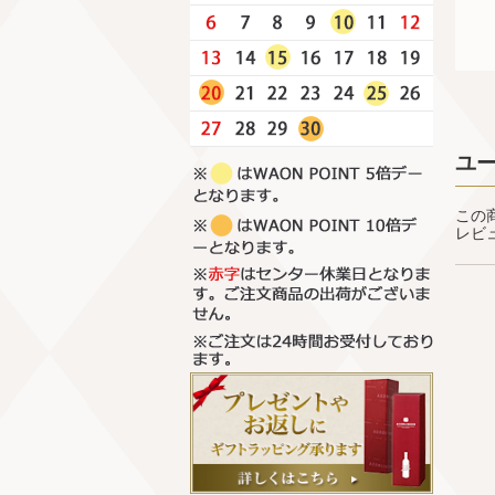
ユ
この
レビ