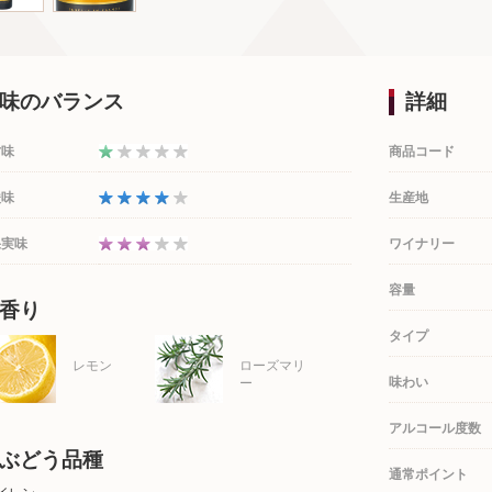
味のバランス
詳細
甘味
商品コード
酸味
生産地
果実味
ワイナリー
容量
香り
タイプ
レモン
ローズマリ
味わい
ー
アルコール度数
ぶどう品種
通常ポイント