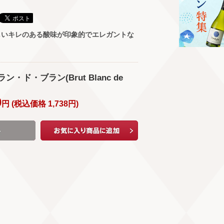
しいキレのある酸味が印象的でエレガントな
・ド・ブラン(Brut Blanc de
0
円 (
税込価格
1,738
円
)