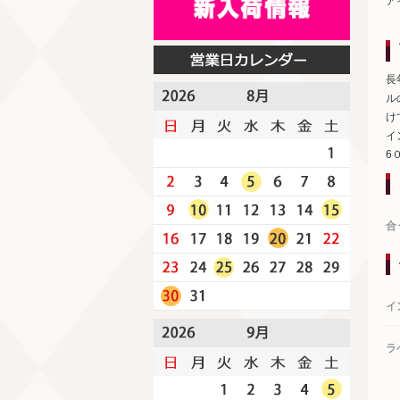
ア
長
ル
け
イ
6
合
イ
ラ