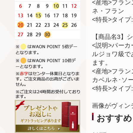
<産地>フラ
ネ・フラン
<特長>タイプ:
【商品名3】シ
<説明>パー
ルジョワ級で
ます。
<産地>フラ
カベルネ･ソ
<特長>タイプ:
画像がヴィン
おすすめ