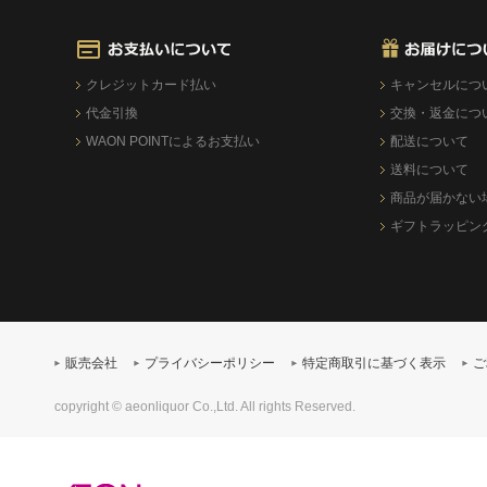
クレジットカード払い
キャンセルにつ
代金引換
交換・返金につ
WAON POINTによるお支払い
配送について
送料について
商品が届かない
ギフトラッピン
販売会社
プライバシーポリシー
特定商取引に基づく表示
ご
copyright © aeonliquor Co.,Ltd. All rights Reserved.