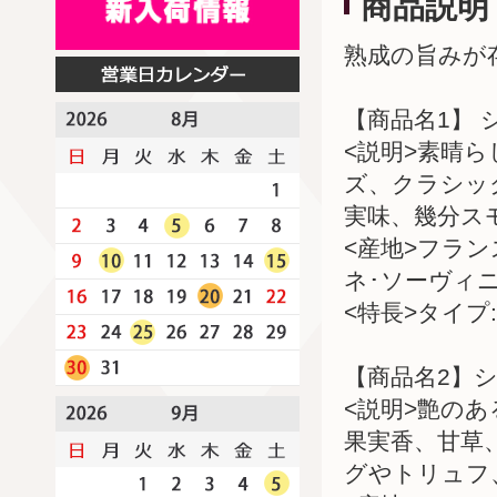
商品説明
熟成の旨みが
【商品名1】 
<説明>素晴
ズ、クラシッ
実味、幾分ス
<産地>フラ
ネ･ソーヴィ
<特長>タイプ:
【商品名2】シ
<説明>艶の
果実香、甘草
グやトリュフ