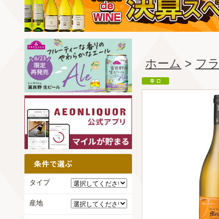
ホーム
>
フ
タイプ
産地