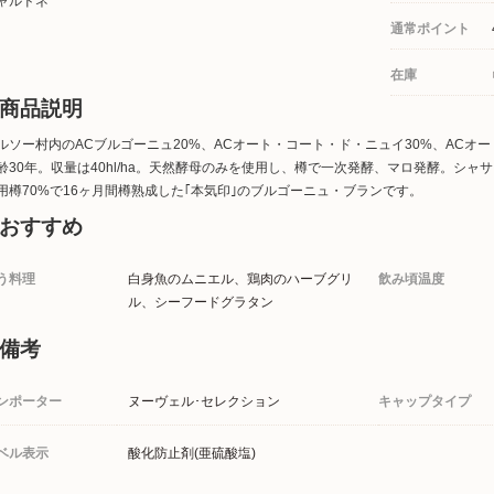
ャルドネ
通常ポイント
在庫
商品説明
ルソー村内のACブルゴーニュ20%、ACオート・コート・ド・ニュイ30%、ACオ
齢30年。収量は40hl/ha。天然酵母のみを使用し、樽で一次発酵、マロ発酵。シャサ
用樽70%で16ヶ月間樽熟成した｢本気印｣のブルゴーニュ・ブランです。
おすすめ
う料理
白身魚のムニエル、鶏肉のハーブグリ
飲み頃温度
ル、シーフードグラタン
備考
ンポーター
ヌーヴェル･セレクション
キャップタイプ
ベル表示
酸化防止剤(亜硫酸塩)