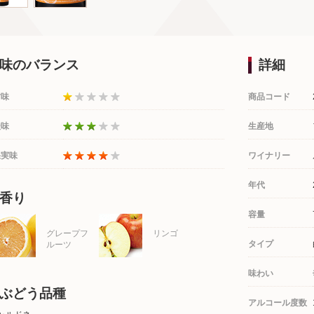
味のバランス
詳細
甘味
商品コード
酸味
生産地
果実味
ワイナリー
年代
香り
容量
グレープフ
リンゴ
タイプ
ルーツ
味わい
ぶどう品種
アルコール度数