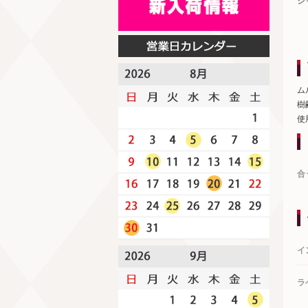
シ
ム
樹
使
合
イ
ラ