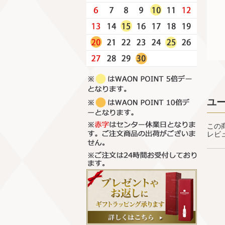
ユ
この
レビ