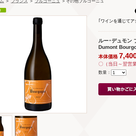
ム
>
フランス
>
ブルゴーニュ
> その他ブルゴーニュ
｢ワインを通じてア
ルー･デュモン ブ
Dumont Bourgo
7,40
本体価格
〇（当日～翌営
数量：