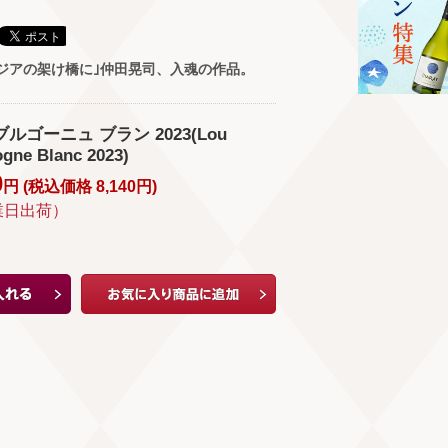
ジアの架け橋に｣仲田晃司、入魂の作品。
ルゴーニュ ブラン 2023(Lou
gne Blanc 2023)
0
円 (
税込価格
8,140
円
)
業日出荷）