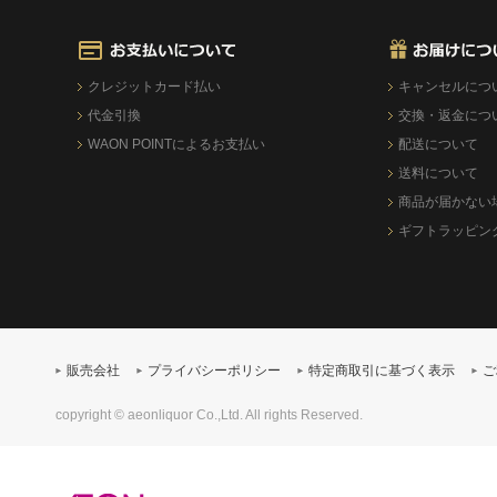
クレジットカード払い
キャンセルにつ
代金引換
交換・返金につ
WAON POINTによるお支払い
配送について
送料について
商品が届かない
ギフトラッピン
販売会社
プライバシーポリシー
特定商取引に基づく表示
ご
copyright © aeonliquor Co.,Ltd. All rights Reserved.