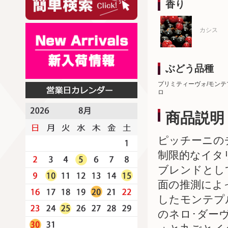
香り
カシス
ぶどう品種
プリミティーヴォ/モンテ
ロ
商品説明
ピッチーニの
制限的なイタ
ブレンドとし
面の推測によ
したモンテプ
のネロ･ダー