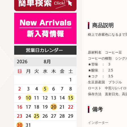
商品説明
樹上で赤紫色になるまで
原材料名 コーヒー豆
コーヒーの種類 シング
★苦味 ： 3
★酸味 ： 2.5
★コク ： 3.5
生豆原産国 ブラジル
ロースト 中煎り(ハイロ
保存方法 直射日光、高
備考
インポーター