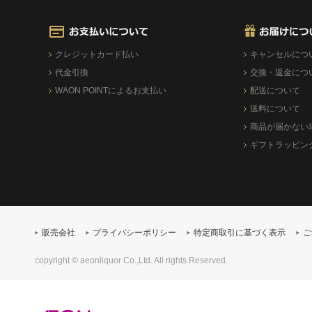
クレジットカード払い
キャンセルにつ
代金引換
交換・返金につ
WAON POINTによるお支払い
配送について
送料について
商品が届かない
ギフトラッピン
販売会社
プライバシーポリシー
特定商取引に基づく表示
ご
copyright © aeonliquor Co.,Ltd. All rights Reserved.