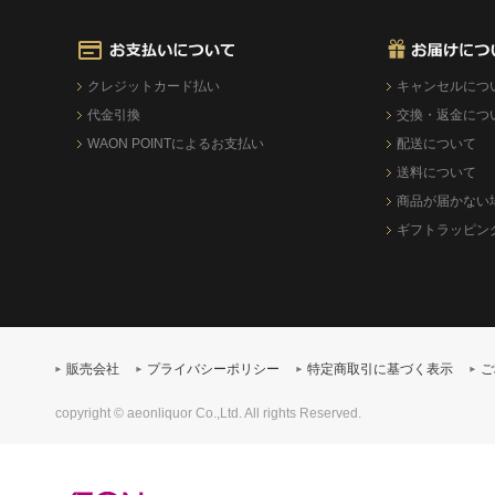
クレジットカード払い
キャンセルにつ
代金引換
交換・返金につ
WAON POINTによるお支払い
配送について
送料について
商品が届かない
ギフトラッピン
販売会社
プライバシーポリシー
特定商取引に基づく表示
ご
copyright © aeonliquor Co.,Ltd. All rights Reserved.