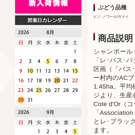
ぶどう品種
ピノ･ノワール/ガメイ
商品説明
シャンボール
「レ･バス･バ
区画（「バス
ー村内のAC
1.45ha。
ジより、生産者収益
Cote d'
「Association
とレ･ブラッ
ます。