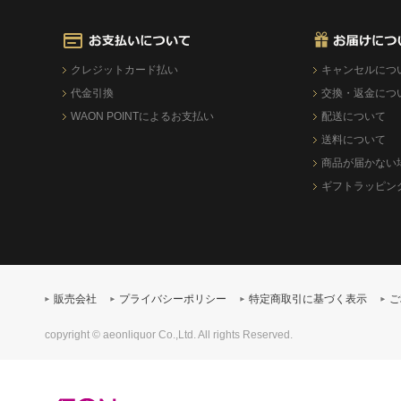
クレジットカード払い
キャンセルにつ
代金引換
交換・返金につ
WAON POINTによるお支払い
配送について
送料について
商品が届かない
ギフトラッピン
販売会社
プライバシーポリシー
特定商取引に基づく表示
ご
copyright © aeonliquor Co.,Ltd. All rights Reserved.