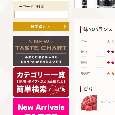
キーワードで検索
味のバランス
甘味
渋み
酸味
果実味
香り
ラズベリ